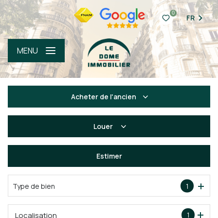
0
FR
MENU
Acheter
de l'ancien
Louer
De l'ancien
De l'immo pro
Estimer
à l'année
Type de bien
1
Localisation
1