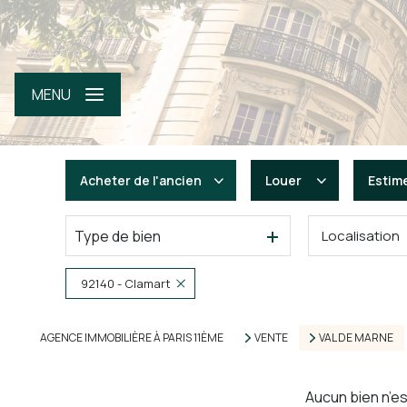
MENU
Acheter
de l'ancien
Louer
Estim
Type de bien
Localisation
De l'ancien
à l'année
De l'immo pro
92140 - Clamart
AGENCE IMMOBILIÈRE À PARIS 11ÈME
VENTE
VAL DE MARNE
Aucun bien n’es