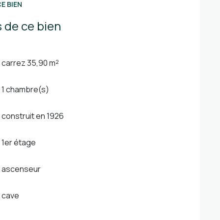
E BIEN
 de ce bien
carrez 35,90 m²
1 chambre(s)
construit en 1926
1er étage
ascenseur
cave