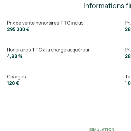
Informations f
Prix de vente honoraires TTC inclus
Pr
295 000 €
28
Honoraires TTC à la charge acquéreur
Pr
4,98 %
28
Charges
Ta
128 €
1 
SIMULATION