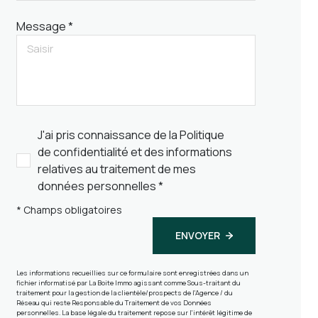
Message *
J'ai pris connaissance de la Politique
de confidentialité et des informations
relatives au traitement de mes
données personnelles *
* Champs obligatoires
ENVOYER
Les informations recueillies sur ce formulaire sont enregistrées dans un
fichier informatisé par La Boite Immo agissant comme Sous-traitant du
traitement pour la gestion de la clientèle/prospects de l'Agence / du
Réseau qui reste Responsable du Traitement de vos Données
personnelles. La base légale du traitement repose sur l'intérêt légitime de