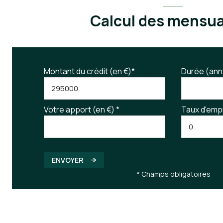
Calcul des mensua
Montant du crédit (en €)*
Durée (ann
Votre apport (en €) *
Taux d'emp
ENVOYER
* Champs obligatoires