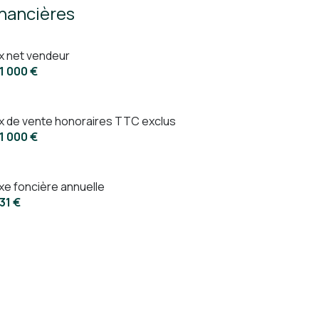
inancières
ix net vendeur
1 000 €
ix de vente honoraires TTC exclus
1 000 €
xe foncière annuelle
031 €