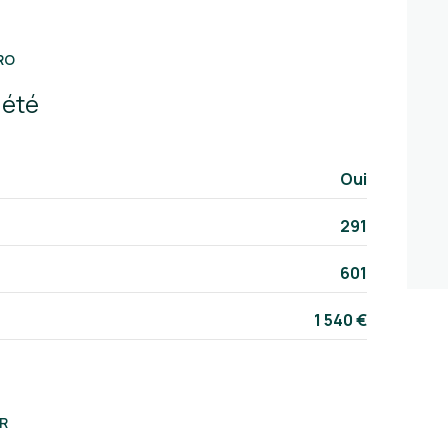
RO
iété
Oui
291
601
1 540 €
R