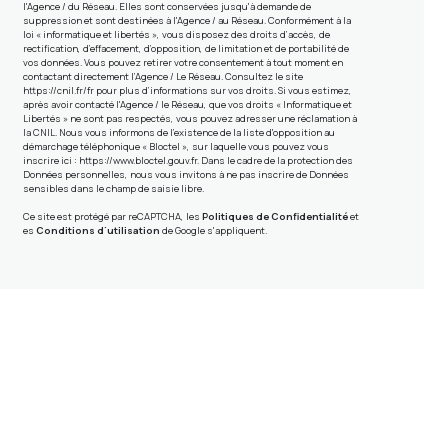
l'Agence / du Réseau. Elles sont conservées jusqu'à demande de
suppression et sont destinées à l'Agence / au Réseau. Conformément à la
loi « informatique et libertés », vous disposez des droits d’accès, de
rectification, d’effacement, d’opposition, de limitation et de portabilité de
vos données. Vous pouvez retirer votre consentement à tout moment en
contactant directement l’Agence / Le Réseau. Consultez le site
https://cnil.fr/fr
pour plus d’informations sur vos droits. Si vous estimez,
après avoir contacté l'Agence / le Réseau, que vos droits « Informatique et
Libertés » ne sont pas respectés, vous pouvez adresser une réclamation à
la CNIL. Nous vous informons de l’existence de la liste d'opposition au
démarchage téléphonique « Bloctel », sur laquelle vous pouvez vous
inscrire ici :
https://www.bloctel.gouv.fr
. Dans le cadre de la protection des
Données personnelles, nous vous invitons à ne pas inscrire de Données
sensibles dans le champ de saisie libre.
Ce site est protégé par reCAPTCHA, les
Politiques de Confidentialité
et
es
Conditions d'utilisation
de Google s'appliquent.