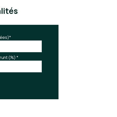
lités
ées)*
runt (%) *